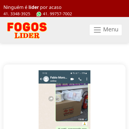
997577002
Ninguém é
lider
por acaso
41. 3348-3925
41. 99757-7002
Menu